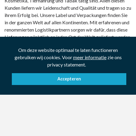
Kosmetika, Tiernahrung und Tabak tätig sind. Allen diesen
Kunden liefern wir Leidenschaft und Qualität und tragen so zu
ihrem Erfolg bei. Unsere Label und Verpackungen finden Sie
in der ganzen Welt auf allen Kontinenten. Mit erfahrenen und
renommierten Logistikpartnern sorgen wir dafür, dass diese
Lieferungen pünktlich an jeden Ort der Welt geliefert werden.
Ob auf der Straße, zu Wasser oder auf dem Luftweg.
Om deze website optimaal te laten functioneren
gebruiken wij cookies. Voor
meer informatie
zie ons
privacy statement.
Accepteren