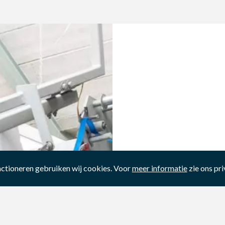
nctioneren gebruiken wij cookies. Voor
meer informatie
zie ons pr