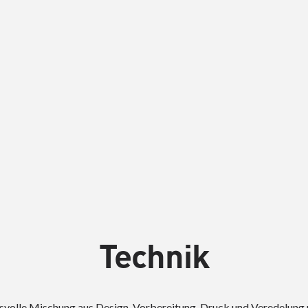
Technik
hsvolle Mischung aus Design, Vorbereitung, Druck und Veredelung 