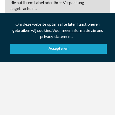
die auf Ihrem Label oder Ihrer Verpackung
angebracht ist.
Produkt/Dienstleistung anzeigen
Om deze website optimaal te laten functioneren
gebruiken wij cookies. Voor
meer informatie
zie ons
privacy statement.
Accepteren
Multipack (2 oder mehr)
Eine Vorteilspackung oder zwei zum Preis von einem,
wir helfen mit einer geeigneten Verpackung.